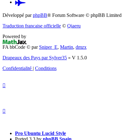
Pardus.at
(S’ouvre
Développé par
phpBB
® Forum Software © phpBB Limited
dans
Traduction française officielle
©
Qiaeru
un
Powered by
nouvel
FA bbCode ©
par
Sniper_E
,
Martin
,
dmzx
onglet)
Drapeaux des Pays par Sylver35
» V 1.5.0
Confidentialité
|
Conditions
Pro Ubuntu Lucid Style
Ported 3.3 by
phpBB Spain