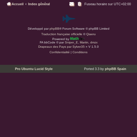
Accueil
Index général
Fuseau horaire sur
UTC+02:00
P
Développé par
phpBB
® Forum Software © phpBB Limited
a
Traduction française officielle
©
Qiaeru
Powered by
r
FA bbCode ©
par
Sniper_E
,
Martin
,
dmzx
Drapeaux des Pays par Sylver35
» V 1.5.0
Confidentialité
|
Conditions
d
u
Pro Ubuntu Lucid Style
Ported 3.3 by
phpBB Spain
s
.
a
t
(