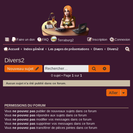
Faire un don
FAQ
Inscription
Connexion
Terraburg2
Pages web de Terraburg
R
Accueil
Index général
Les pages de présentations
Divers
Divers2
e
Divers2
c
Rechercher
Recherche av
Nouveau sujet
h
0 sujet • Page
1
sur
1
e
Aucun sujet n’a été publié dans ce forum.
r
c
Aller
h
PERMISSIONS DU FORUM
e
Vous
ne pouvez pas
publier de nouveaux sujets dans ce forum
r
Vous
ne pouvez pas
répondre aux sujets dans ce forum
Vous
ne pouvez pas
modifier vos messages dans ce forum
Vous
ne pouvez pas
supprimer vos messages dans ce forum
Vous
ne pouvez pas
transférer de pièces jointes dans ce forum