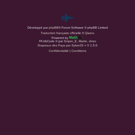
P
Développé par
phpBB
® Forum Software © phpBB Limited
a
Traduction française officielle
©
Qiaeru
Powered by
r
FA bbCode ©
par
Sniper_E
,
Martin
,
dmzx
Drapeaux des Pays par Sylver35
» V 1.5.0
Confidentialité
|
Conditions
d
u
s
.
a
t
(