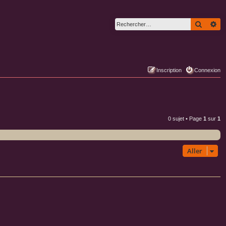
Recher
Re
Inscription
Connexion
0 sujet • Page
1
sur
1
Aller