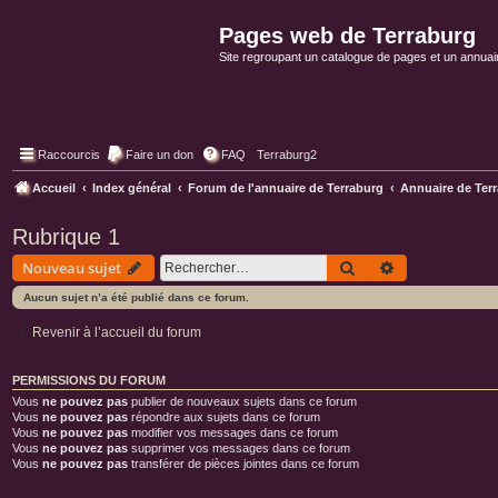
Pages web de Terraburg
Site regroupant un catalogue de pages et un annuai
Raccourcis
Faire un don
FAQ
Terraburg2
Accueil
Index général
Forum de l'annuaire de Terraburg
Annuaire de Ter
Rubrique 1
Rechercher
Recherche ava
Nouveau sujet
Aucun sujet n’a été publié dans ce forum.
Revenir à l’accueil du forum
PERMISSIONS DU FORUM
Vous
ne pouvez pas
publier de nouveaux sujets dans ce forum
Vous
ne pouvez pas
répondre aux sujets dans ce forum
Vous
ne pouvez pas
modifier vos messages dans ce forum
Vous
ne pouvez pas
supprimer vos messages dans ce forum
Vous
ne pouvez pas
transférer de pièces jointes dans ce forum