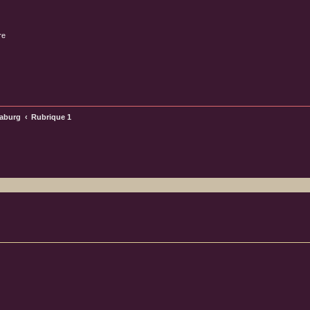
re
raburg
Rubrique 1
ncée